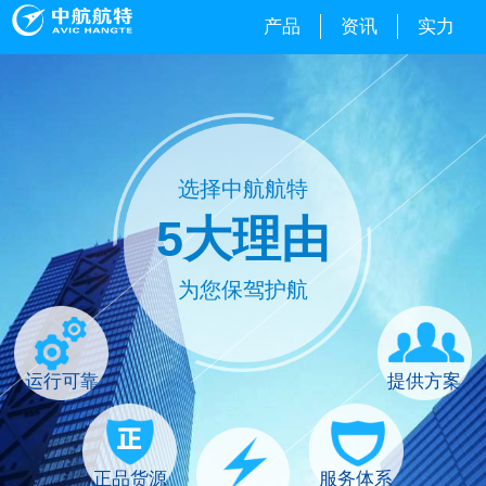
产品
资讯
实力
选择中航航特
5大理由
为您保驾护航
运行可靠
提供方案
正品货源
服务体系