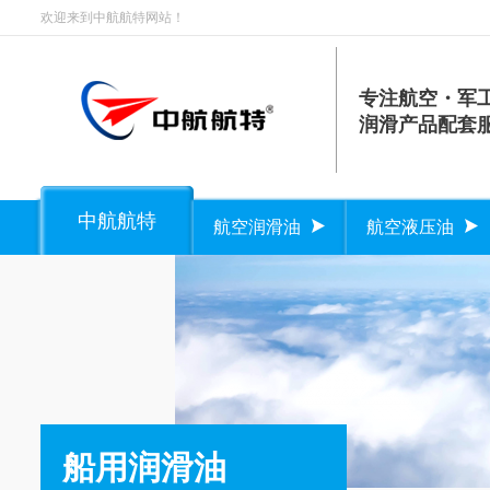
欢迎来到中航航特网站！
专注航空・军
润滑产品配套
中航航特
航空润滑油
航空液压油
船用润滑油