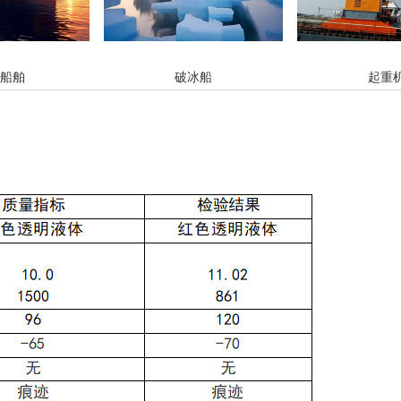
船舶
破冰船
起重