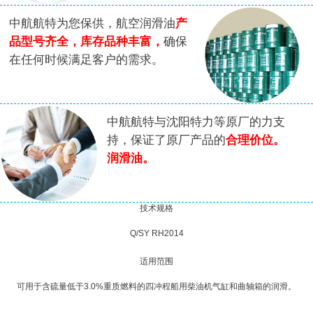
中航航特为您保供，航空润滑油
产
品型号齐全，库存品种丰富，
确保
在任何时候满足客户的需求。
中航航特与沈阳特力等原厂的力支
持，保证了原厂产品的
合理价位。
润滑油。
技术规格
Q/SY RH2014
适用范围
可用于含硫量低于3.0%重质燃料的四冲程船用柴油机气缸和曲轴箱的润滑。