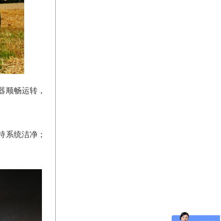
器顺畅运转，
持系统洁净；