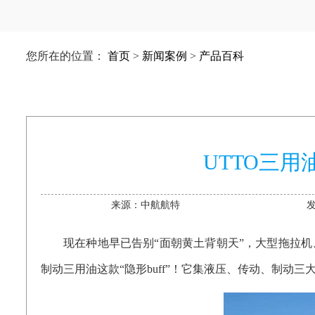
您所在的位置：
首页
>
新闻案例
>
产品百科
UTTO三
来源：中航航特
发
现在种地早已告别
“
面朝黄土背朝天
”
，大型拖拉机
制动三用油这款
“
隐形buff
”
！它集液压、传动、制动三