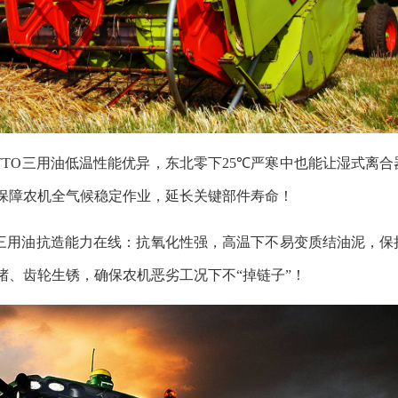
TTO三用油低温性能优异，东北零下25
℃
严寒中也能让湿式离合
保障农机全气候稳定作业，延长关键部件寿命！
O三用油抗造能力在线：抗氧化性强，高温下不易变质结油泥，保
堵、齿轮生锈，确保农机恶劣工况下不
“
掉链子
”
！