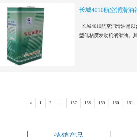
长城4010航空润滑
长城4010航空润滑油是
型低粘度发动机润滑油。其符合Q/
«
1
2
...
157
158
159
160
161
热销产品