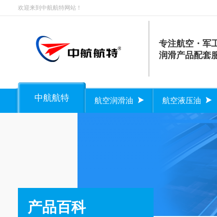
欢迎来到中航航特网站！
专注航空・军
润滑产品配套
中航航特
航空润滑油
航空液压油
产品百科