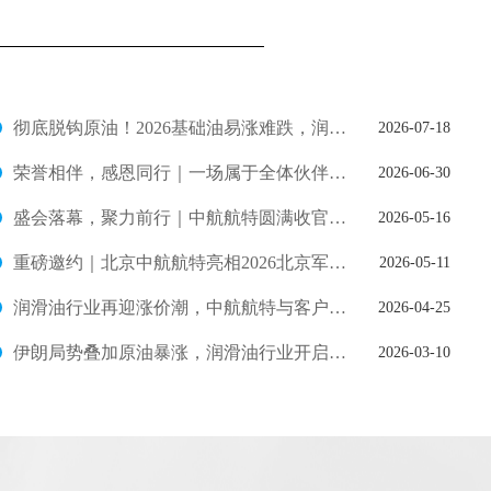
彻底脱钩原油！2026基础油易涨难跌，润滑油高成本已成定局
2026-07-18
荣誉相伴，感恩同行｜一场属于全体伙伴的暖心盛会
2026-06-30
盛会落幕，聚力前行｜中航航特圆满收官2026北京军博会
2026-05-16
重磅邀约｜北京中航航特亮相2026北京军博会，B222展位恭候莅临！
2026-05-11
润滑油行业再迎涨价潮，中航航特与客户共克时艰
2026-04-25
伊朗局势叠加原油暴涨，润滑油行业开启新一轮涨价潮
2026-03-10