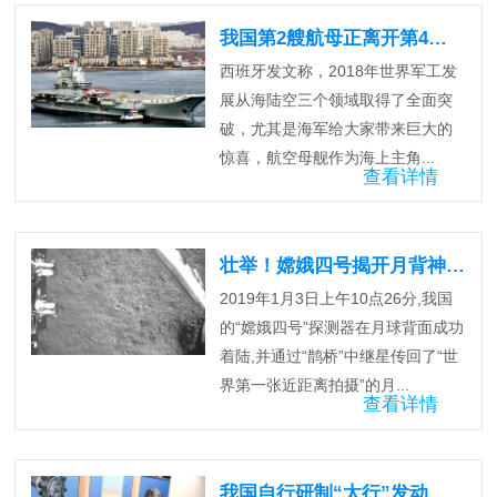
我国第2艘航母正离开第4个出海口
西班牙发文称，2018年世界军工发
展从海陆空三个领域取得了全面突
破，尤其是海军给大家带来巨大的
惊喜，航空母舰作为海上主角...
查看详情
壮举！嫦娥四号揭开月背神秘面纱
2019年1月3日上午10点26分,我国
的“嫦娥四号”探测器在月球背面成功
着陆,并通过“鹊桥”中继星传回了“世
界第一张近距离拍摄”的月...
查看详情
我国自行研制“太行”发动机始末