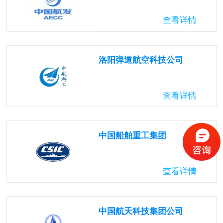
查看详情
洛阳弹道航空科技公司
查看详情
中国船舶重工集团
查看详情
中国航天科技集团公司